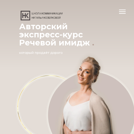
Авторский
экспресс-курс
Речевой имидж
.
который продаёт дорого