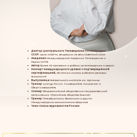
Диктор Центрального Телевидения Гостелерадио
СССР
, одна из 60-ти, вещавших на весь Советский Союз
Академик
Международной Академии Телевидения и
Радио (IATR)
Автор
более 40 программ и рубрик на телевидении и радио
Эксперт международного уровня с подтверждённой
сертификацией,
48-летним опытом в области речевых
технологий
Выпускница
театрального института им. Щепкина
Тренер
Synergy Forum, Университета «Синергия» и
СберУниверситета
Спикер
Общероссийской общественно-государственной
организации «Российское общество Знание»
Тренер
Петербургского, Восточного и других
Международных экономических форумов
Член Союза журналистов России
Корреспондент
и
радиоведущая
с 14 лет