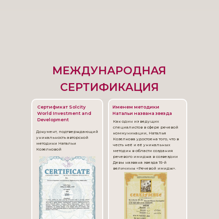
МЕЖДУНАРОДНАЯ
СЕРТИФИКАЦИЯ
Сертификат Solcity
Именем методики
World Investment and
Натальи названа звезда
Development
Как один из ведущих
специалистов в сфере речевой
Документ, подтверждающий
коммуникации, Наталья
уникальность авторской
Козелкова удостоена того, что в
методики Натальи
честь неё и её уникальных
Козелковой
методик в области создания
речевого имиджа в созвездии
Девы названа звезда 15-й
величины «Речевой имидж».