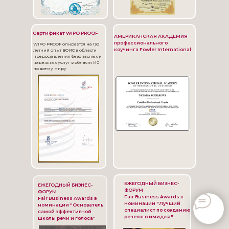
Сертификат WIPO PROOF
АМЕРИКАНСКАЯ АКАДЕМИЯ
профессионального
WIPO PROOF опирается на 130
коучинга Fowler International
летний опыт ВОИС в области
предоставления безопасных и
надежных услуг в области ИС
по всему миру
ЕЖЕГОДНЫЙ БИЗНЕС-
ЕЖЕГОДНЫЙ БИЗНЕС-
ФОРУМ
ФОРУМ
Fair Business Awards в
Fair Business Awards в
номинации "Лучший
номинации "Основатель
специалист по созданию
самой эффективной
речевого имиджа"
школы речи и голоса"