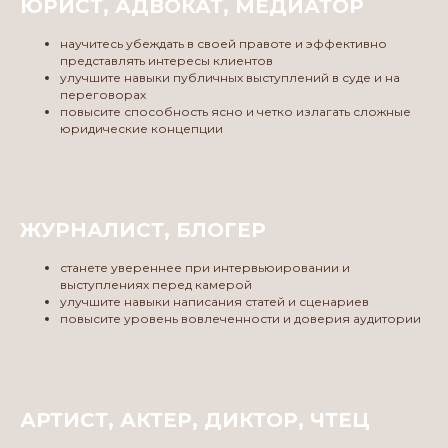
ЮРИСТ, АДВОКАТ, МЕДИАТОР
научитесь убеждать в своей правоте и эффективно
представлять интересы клиентов
улучшите навыки публичных выступлений в суде и на
переговорах
повысите способность ясно и четко излагать сложные
юридические концепции
ЖУРНАЛИСТ, БЛОГЕР
станете увереннее при интервьюировании и
выступлениях перед камерой
улучшите навыки написания статей и сценариев
повысите уровень вовлеченности и доверия аудитории
АРТИСТ, АКТЕР, ДИКТОР, ЧТЕЦ