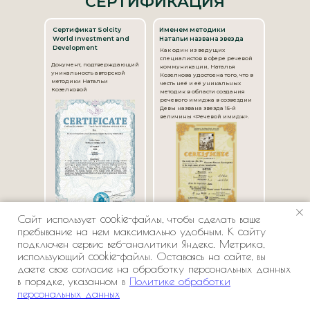
СЕРТИФИКАЦИЯ
Сертификат Solcity
Именем методики
World Investment and
Натальи названа звезда
Development
Как один из ведущих
специалистов в сфере речевой
Документ, подтверждающий
коммуникации, Наталья
уникальность авторской
Козелкова удостоена того, что в
методики Натальи
честь неё и её уникальных
Козелковой
методик в области создания
речевого имиджа в созвездии
Девы названа звезда 15-й
величины «Речевой имидж».
Сайт использует cookie-файлы, чтобы сделать ваше
пребывание на нем максимально удобным. К cайту
Сертификат WIPO PROOF
АМЕРИКАНСКАЯ АКАДЕМИЯ
подключен сервис веб-аналитики Яндекс. Метрика,
профессионального
WIPO PROOF опирается на 130
использующий cookie-файлы. Оставаясь на сайте, вы
коучинга Fowler International
летний опыт ВОИС в области
предоставления безопасных и
даете свое согласие на обработку персональных данных
надежных услуг в области ИС
в порядке, указанном в
Политике обработки
по всему миру
персональных данных