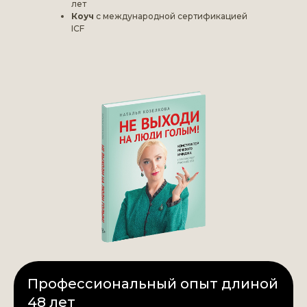
лет
Коуч
с международной сертификацией
ICF
Писатель
, автор бестселлера "Не
выходи на люди голым. Конструктор
речевого имиджа".
Профессиональный опыт длиной
48 лет