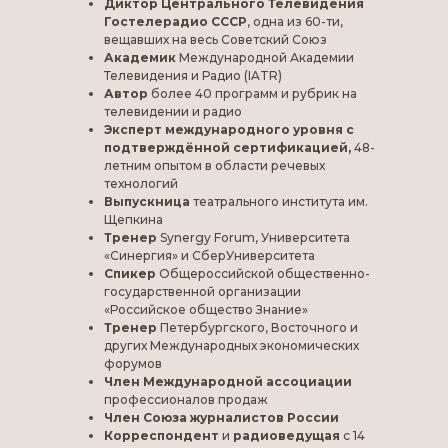
Диктор Центрального Телевидения
Гостелерадио СССР
, одна из 60-ти,
вещавших на весь Советский Союз
Академик
Международной Академии
Телевидения и Радио (IATR)
Автор
более 40 программ и рубрик на
телевидении и радио
Эксперт международного уровня с
подтверждённой сертификацией,
48-
летним опытом в области речевых
технологий
Выпускница
театрального института им.
Щепкина
Тренер
Synergy Forum, Университета
«Синергия» и СберУниверситета
Спикер
Общероссийской общественно-
государственной организации
«Российское общество Знание»
Тренер
Петербургского, Восточного и
других Международных экономических
форумов
Член Международной ассоциации
профессионалов продаж
Член Союза журналистов России
Корреспондент
и
радиоведущая
с 14