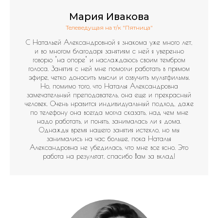
Мария Ивакова
Телеведущая на т/к "Пятница"
С Натальей Александровной я знакома уже много лет,
и во многом благодаря занятиям с ней я уверенно
говорю "на опоре" и наслаждаюсь своим тембром
голоса. Занятия с ней мне помогли работать в прямом
эфире, четко доносить мысли и озвучить мультфильмы.
Но, помимо того, что Наталья Александровна
замечательный преподаватель, она еще и прекрасный
человек. Очень нравится индивидуальный подход, даже
по телефону она всегда могла сказать, над чем мне
надо работать, и понять, занималась ли я дома.
Однажды время нашего занятия истекло, но мы
занимались на час больше, пока Наталья
Александровна не убедилась, что мне все ясно. Это
работа на результат, спасибо Вам за вклад!