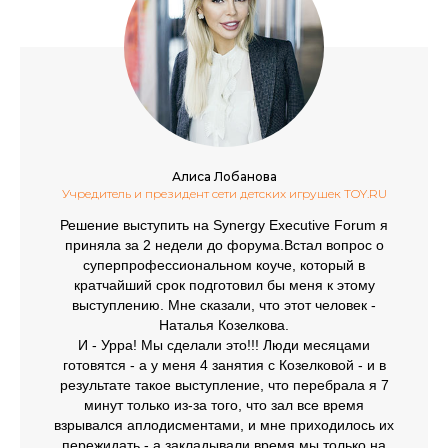
Алиса Лобанова
Учредитель и президент сети детских игрушек TOY.RU
Решение выступить на Synergy Executive Forum я
приняла за 2 недели до форума.Встал вопрос о
суперпрофессиональном коуче, который в
кратчайший срок подготовил бы меня к этому
выступлению. Мне сказали, что этот человек -
Наталья Козелкова.
И - Урра! Мы сделали это!!! Люди месяцами
готовятся - а у меня 4 занятия с Козелковой - и в
результате такое выступление, что перебрала я 7
минут только из-за того, что зал все время
взрывался аплодисментами, и мне приходилось их
пережидать - а закладывали время мы только на