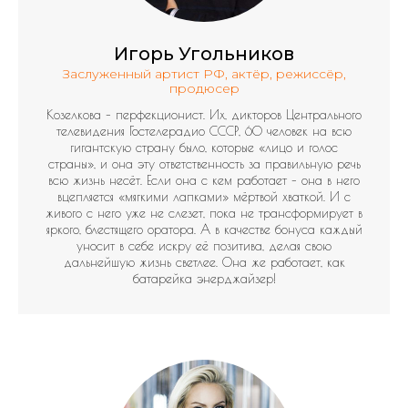
Игорь Угольников
Заслуженный артист РФ, актёр, режиссёр,
продюсер
Козелкова – перфекционист. Их, дикторов Центрального
телевидения Гостелерадио СССР, 60 человек на всю
гигантскую страну было, которые «лицо и голос
страны», и она эту ответственность за правильную речь
всю жизнь несёт. Если она с кем работает – она в него
вцепляется «мягкими лапками» мёртвой хваткой. И с
живого с него уже не слезет, пока не трансформирует в
яркого, блестящего оратора. А в качестве бонуса каждый
уносит в себе искру её позитива, делая свою
дальнейшую жизнь светлее. Она же работает, как
батарейка энерджайзер!