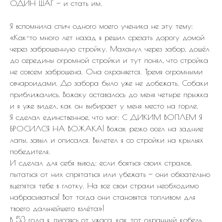
ОДИН ШАГ — и стать им.
Я вспомнила спич одного моего ученика не эту тему:
«Как-то много лет назад я решил срезать дорогу домой
через заброшенную стройку. Маханул через забор, дошёл
до середины огромной стройки и тут понял, что стройка
не совсем заброшена. Она охраняется. Тремя огромными
овчароидами. До забора было уже не добежать. Собаки
приближались. Вожаку оставалось до меня четыре прыжка
и я уже видел, как он выбирает у меня место на горле.
Я сделал единственное, что мог: С ДИКИМ ВОПЛЕМ Я
БРОСИЛСЯ НА ВОЖАКА! Вожак резко осел на задние
лапы, завыл и описался. Вылетел я со стройки на крыльях
победителя.
И сделал для себя вывод: если бояться своих страхов,
пытаться от них спрятаться или убежать — они обязательно
вцепятся тебе в глотку. На все свои страхи необходимо
набрасываться! Вот тогда они становятся топливом для
твоего дальнейшего взлёта»!
В 53 года я, писаясь от ужаса, как тот охранный кобель,